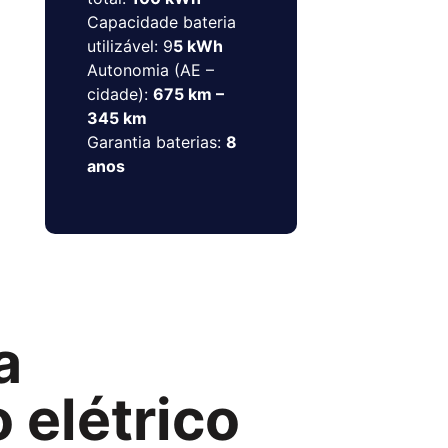
Capacidade bateria
utilizável: 9
5 kWh
Autonomia (AE –
cidade):
675 km –
345 km
Garantia baterias:
8
anos
a
 elétrico