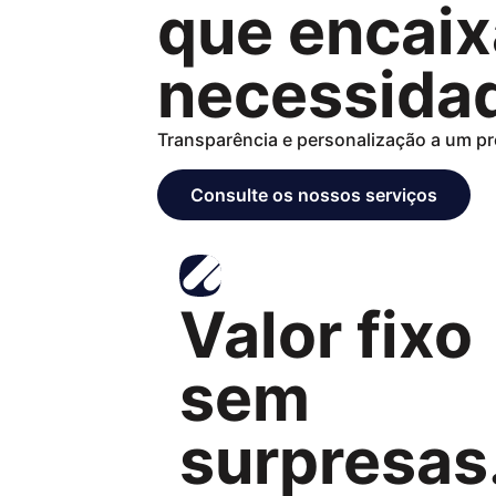
que encaix
necessida
Transparência e personalização a um pr
Consulte os nossos serviços
Valor fixo
sem
surpresas