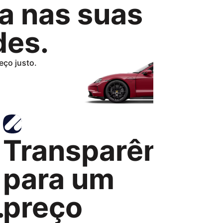
a nas suas
des.
eço justo.
Transparência
para um
.
preço