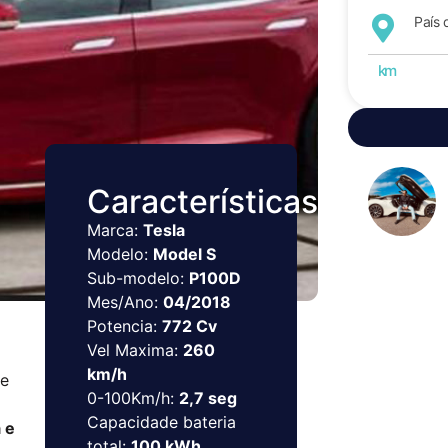
País 
km
Características
Marca:
Tesla
Modelo:
Model S
Sub-modelo:
P100D
Mes/Ano:
04/2018
Potencia:
772 Cv
Vel Maxima:
260
km/h
te
0-100Km/h:
2,7 seg
Capacidade bateria
 e
total:
100 kWh