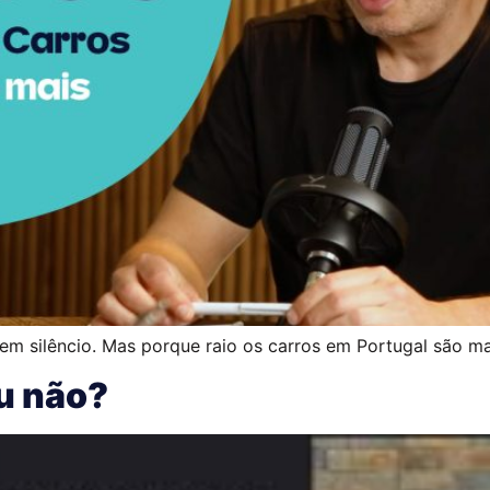
m silêncio. Mas porque raio os carros em Portugal são m
ou não?